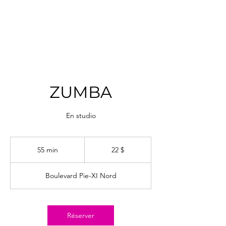
ZUMBA
En studio
22 dollars
canadiens
55 min
5
22 $
5
m
Boulevard Pie-XI Nord
i
n
Réserver