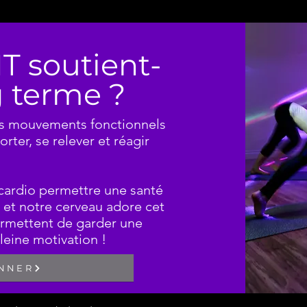
IT soutient-
ng terme ?
Les mouvements fonctionnels
rter, se relever et réagir
e cardio permettre une santé
 et notre cerveau adore cet
ermettent de garder une
leine motivation !
ONNER