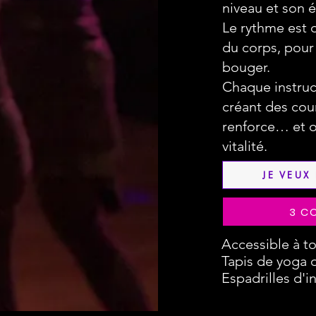
niveau et son é
Le rythme est 
du corps, pour 
bouger.
Chaque instruc
créant des cour
renforce… et o
vitalité.
JE VEUX
3 C
Accessible à to
Tapis de yoga o
Espadrilles d'in