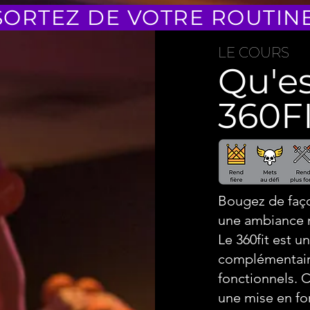
SORTEZ DE VOTRE ROUTINE
LE COURS
Qu'es
360FI
Bougez de faço
une ambiance m
Le 360fit est u
complémentair
fonctionnels. 
une mise en fo