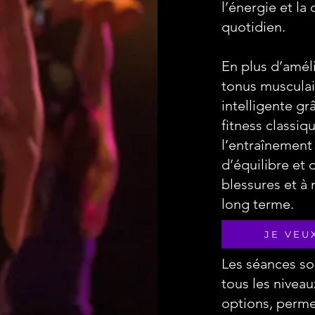
l’énergie et la
quotidien.
En plus d’améli
tonus musculair
intelligente g
fitness classiq
l’entraînement 
d’équilibre et 
blessures et à 
long terme.
JE VEU
Les séances son
tous les nivea
options, permet