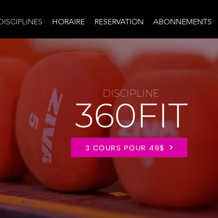
DISCIPLINES
HORAIRE
RESERVATION
ABONNEMENTS
DISCIPLINE
360FIT
3 COURS POUR 49$