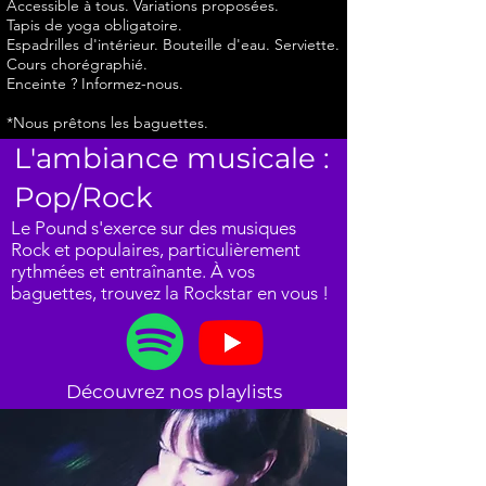
Accessible à tous.
Variations proposées.
Tapis de yoga obligatoire.
Espadrilles d'intérieur. Bouteille d'eau. Serviette.
Cours chorégraphié.
Enceinte ? Informez-nous.
*Nous prêtons les baguettes.
L'ambiance musicale :
Pop/Rock
Le Pound s'exerce sur des musiques
Rock et populaires, particulièrement
rythmées et entraînante. À vos
baguettes, trouvez la Rockstar en vous !
Découvrez nos playlists