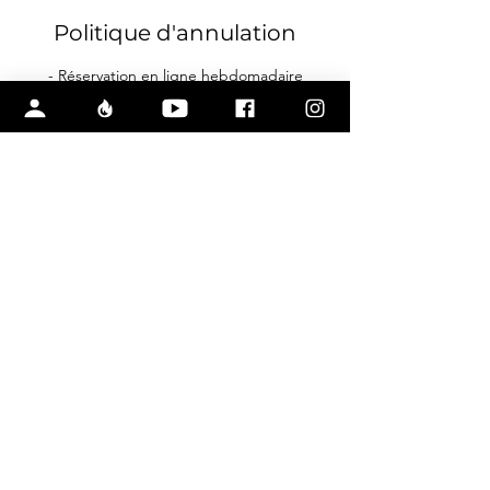
Politique d'annulation
- Réservation en ligne hebdomadaire
obligatoire;
- Comptabilisé sur la carte si absence;
- Des frais peuvent s'ajouter si récurrent.
Coordonnées
14185793145
info@luvfitness.com
1770 Boulevard Pie-XI Nord, Québec, QC,
Canada