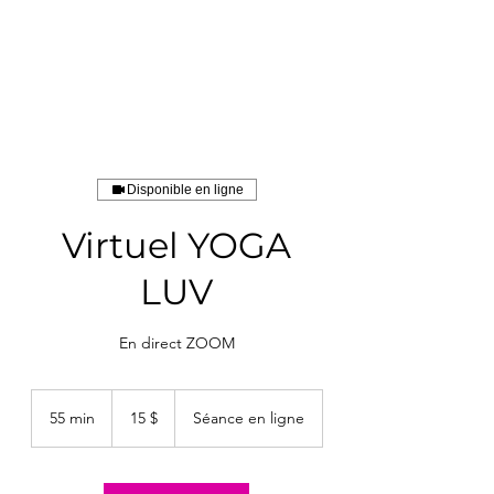
Disponible en ligne
Virtuel YOGA
LUV
En direct ZOOM
15 dollars
canadiens
55 min
5
15 $
Séance en ligne
5
m
i