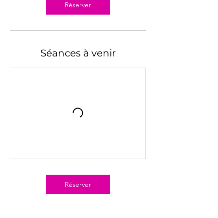
n
Réserver
Séances à venir
Réserver