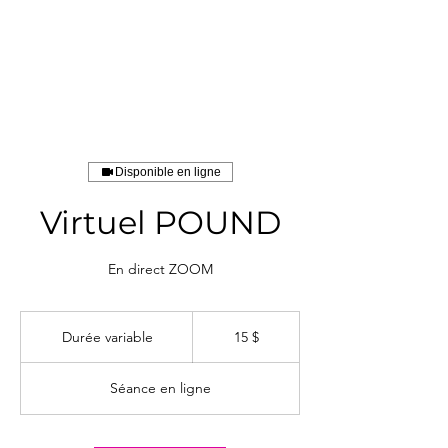
Disponible en ligne
Virtuel POUND
En direct ZOOM
15 dollars
canadiens
Durée variable
D
15 $
u
r
Séance en ligne
é
e
v