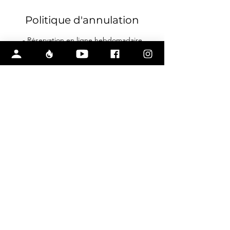
Politique d'annulation
- Réservation en ligne hebdomadaire
obligatoire;
- Comptabilisé sur la carte si absence;
- Des frais peuvent s'ajouter si récurrent.
Coordonnées
14185793145
info@luvfitness.com
1770 Boulevard Pie-XI Nord, Québec, QC,
Canada