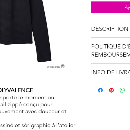
Aj
DESCRIPTION 
Chandail conçu en po
POLITIQUE D
DRIMORE
qui élimine
sec et confortable. Fe
REMBOURSE
manches longues ave
un ajustement prati
Aucun remboursement 
tricots offrant une s
INFO DE LIVR
imprimés sur command
Livraison gratuite av
OLYVALENCE.
sept (7) à dix (10) jou
importe le moment ou
dail zippé conçu pour
uvement avec douceur et
iné et sérigraphié à l’atelier