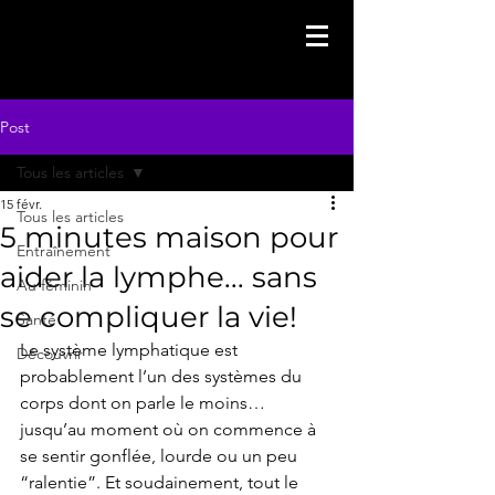
Post
Tous les articles
15 févr.
Tous les articles
5 minutes maison pour
Entraînement
aider la lymphe... sans
Au féminin
se compliquer la vie!
Santé
Le système lymphatique est 
Découvrir
probablement l’un des systèmes du 
corps dont on parle le moins… 
jusqu’au moment où on commence à 
se sentir gonflée, lourde ou un peu 
“ralentie”. Et soudainement, tout le 