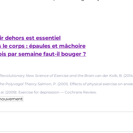
r dehors est essentiel
s le corps : épaules et mâchoire
is par semaine faut-il bouger ?
Revolutionary New Science of Exercise and the Brain.
van der Kolk, B. (2014)
he Polyvagal Theory.
Salmon, P. (2001). Effects of physical exercise on anxi
t al. (2009). Exercise for depression — Cochrane Review.
ouvement