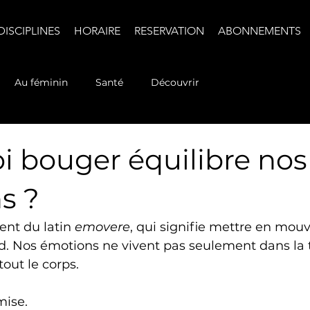
DISCIPLINES
HORAIRE
RESERVATION
ABONNEMENTS
Au féminin
Santé
Découvrir
i bouger équilibre nos
s ?
ient du latin 
emovere
, qui signifie mettre en mou
d. Nos émotions ne vivent pas seulement dans la tê
out le corps. 
mise.