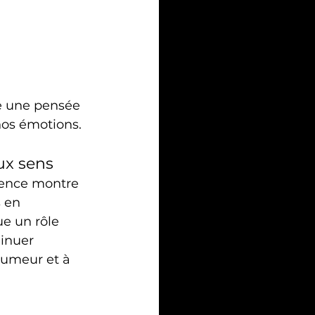
e une pensée 
nos émotions.
ux sens
ience montre 
 en 
e un rôle 
inuer 
’humeur et à 