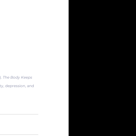
. 
The Body Keeps 
ety, depression, and 