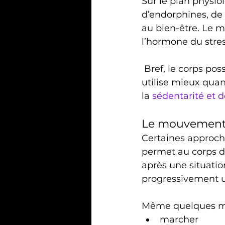
Sur le plan physio
d’endorphines, de
au bien-être. Le m
l’hormone du stres
 Bref, le corps possède déjà plusieurs outils pour revenir à l’équilibre, et il les 
utilise mieux quan
la 
sédentarité et d
Le mouvement 
Certaines approc
permet au corps d
après une situatio
progressivement un
Même quelques min
marcher