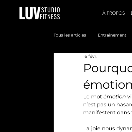
À PROPOS
Tous les articles
Entraînement
16 févr.
Pourquo
émotion
Le mot 
émotion
 v
n’est pas un hasar
manifestent dans t
La joie nous dyna