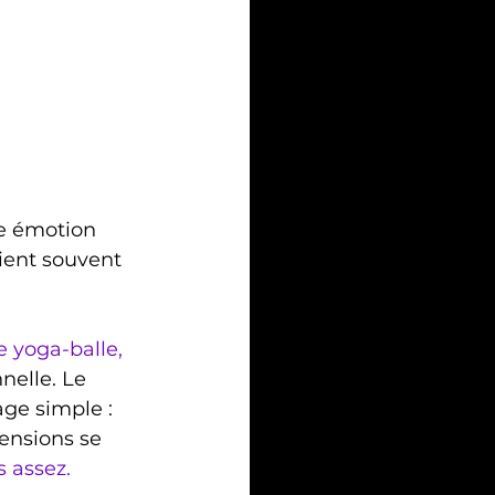
ne émotion 
ient souvent 
le yoga-balle, 
nelle. Le 
ge simple :
tensions se 
assez.  