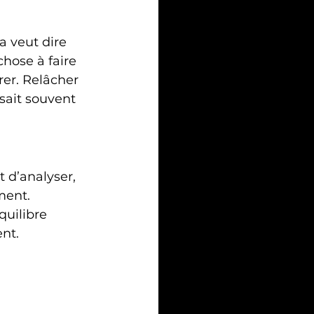
a veut dire 
chose à faire 
er. Relâcher 
sait souvent 
 d’analyser, 
ment.
uilibre 
nt.