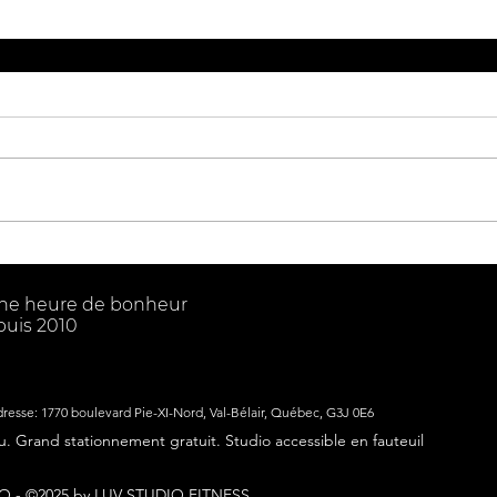
une heure de bonheur
puis 2010
dresse:
1770 boulevard Pie-XI-Nord,
Val-Bélair, Québec, G3J 0E6
eu.
Grand stationnement gratuit. Studio accessible en fauteuil
O -
©2025 by LUV STUDIO FITNESS