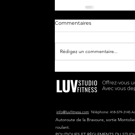
Commentaires
Rédigez un commentaire...
Offrez-vous 
Avec vous de
info@luvfitness.com
Téléphone: 418-579-3145 A
Autoroute de la Bravoure, sortie Montoli
roulant.
POLITIQUES ET RÈGLEMENTS DU STUDI