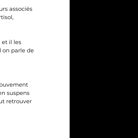
rs associés 
isol, 
 on parle de 
mouvement 
en suspens 
t retrouver 