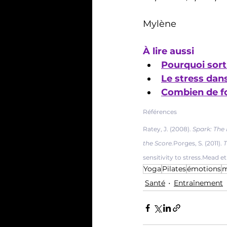
Mylène
À lire aussi
Pourquoi sorti
Le stress dan
Combien de fo
Références
Ratey, J. (2008). 
Spark: The 
the Score.
Porges, S. (2011). 
T
sensitivity to stress.Mead e
Yoga
Pilates
émotions
m
Santé
Entraînement