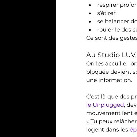
respirer prof
s’étirer
se balancer 
rouler le dos s
Ce sont des gestes
Au Studio LUV,
On les accuille,  
bloquée devient so
une information.
C’est là que des p
le Unplugged
, de
mouvement lent et
« Tu peux relâcher
logent dans les 
ép